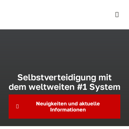
Zum
Inhalt
Togg
springen
Navi
H
Tr
T
Selbstverteidigung mit
dem weltweiten #1 System
F
Neuigkeiten und aktuelle
Informationen
Ko