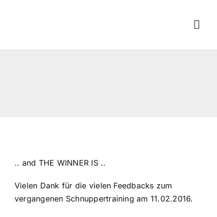
Zum
Inhalt
Togg
springen
Navi
H
Tr
T
F
.. and THE WINNER IS ..
Vielen Dank für die vielen Feedbacks zum
Ko
vergangenen Schnuppertraining am 11.02.2016.